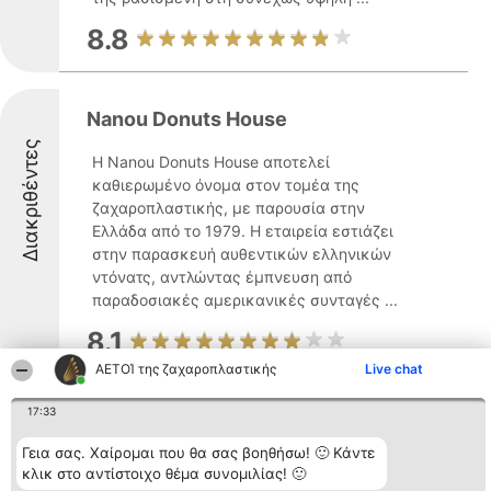
8.8
Nanou Donuts House
Διακριθέντες
Η Nanou Donuts House αποτελεί
καθιερωμένο όνομα στον τομέα της
ζαχαροπλαστικής, με παρουσία στην
Ελλάδα από το 1979. Η εταιρεία εστιάζει
στην παρασκευή αυθεντικών ελληνικών
ντόνατς, αντλώντας έμπνευση από
παραδοσιακές αμερικανικές συνταγές ...
8.1
ΑΕΤΟΊ της ζαχαροπλαστικής
Live chat
17:33
Emi's Cupcakes
Γεια σας. Χαίρομαι που θα σας βοηθήσω! 🙂 Κάντε
Η Emi's Cupcakes ιδρύθηκε το 2011 και
κλικ στο αντίστοιχο θέμα συνομιλίας! 🙂
έχει εδραιωθεί ως ένα γνωστό