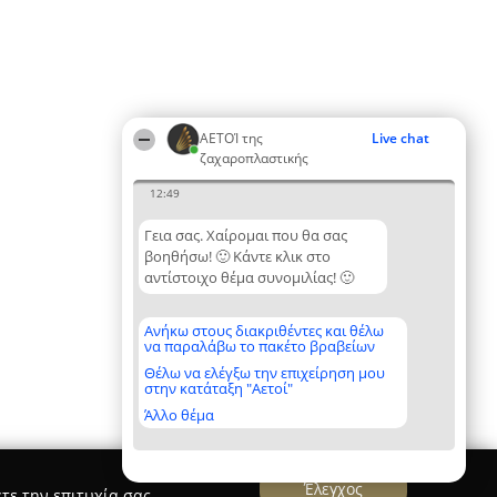
ΑΕΤΟΊ της
Live chat
ζαχαροπλαστικής
12:49
Γεια σας. Χαίρομαι που θα σας
βοηθήσω! 🙂 Κάντε κλικ στο
αντίστοιχο θέμα συνομιλίας! 🙂
Ανήκω στους διακριθέντες και θέλω
να παραλάβω το πακέτο βραβείων
Θέλω να ελέγξω την επιχείρηση μου
στην κατάταξη "Αετοί"
Άλλο θέμα
Έλεγχος
τε την επιτυχία σας.