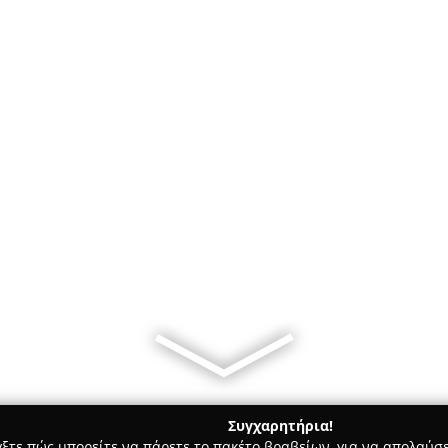
Συγχαρητήρια!
γξτε πώς μπορείτε να πάρετε το πακέτο βραβείων, για να απολαύσε