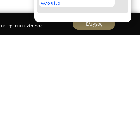
Άλλο θέμα
Έλεγχος
τε την επιτυχία σας.
α καινοτόμο ζαχαροπλαστείο που
 της Αθήνας, φέρνοντας νέα πνοή στη
όκειται για το πρώτο ghost ζαχαροπλαστείο της
αση στην παραγωγή υψηλού επιπέδου γλυκών που
έσω υπηρεσιών παράδοσης ή με παραλαβή από
υ μοντέλου, διασφαλίζεται η απόλυτη φρεσκάδα
τή σχέση εμπιστοσύνης με το πελατολόγιο,
ης γαλλικής γαστρονομίας ζαχαροπλαστικής.