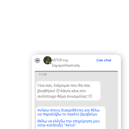
ΑΕΤΟΊ της
Live chat
ζαχαροπλαστικής
11:59
Γεια σας. Χαίρομαι που θα σας
βοηθήσω! 🙂 Κάντε κλικ στο
αντίστοιχο θέμα συνομιλίας! 🙂
Ανήκω στους διακριθέντες και θέλω
να παραλάβω το πακέτο βραβείων
Θέλω να ελέγξω την επιχείρηση μου
στην κατάταξη "Αετοί"