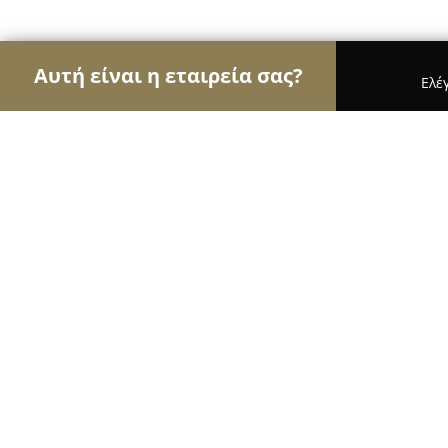
Αυτή είναι η εταιρεία σας?
Ελέ
Αετοί της ζαχαροπλαστικής
Ζαχαροπλαστεία, Γ
Madame Fraise Athens
8.8
(320)
Αθήνα, Υμηττού 225