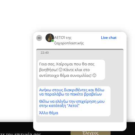
ΑΕΤΟΊ της
Live chat
ζαχαροπλαστικής
22:40
Γεια σας. Χαίρομαι που θα σας
βοηθήσω! 🙂 Κάντε κλικ στο
αντίστοιχο θέμα συνομιλίας! 🙂
Ανήκω στους διακριθέντες και θέλω
να παραλάβω το πακέτο βραβείων
Θέλω να ελέγξω την επιχείρηση μου
στην κατάταξη "Αετοί"
Άλλο θέμα
Έλεγχος
τε την επιτυχία σας.