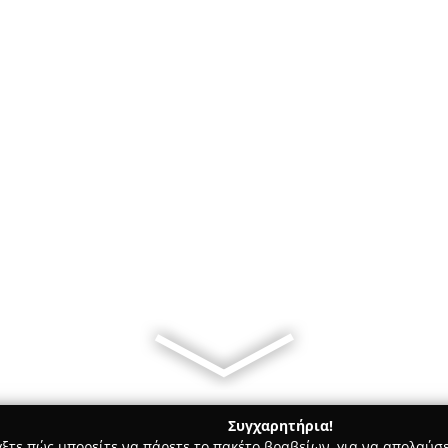
Συγχαρητήρια!
γξτε πώς μπορείτε να πάρετε το πακέτο βραβείων, για να απολαύσε