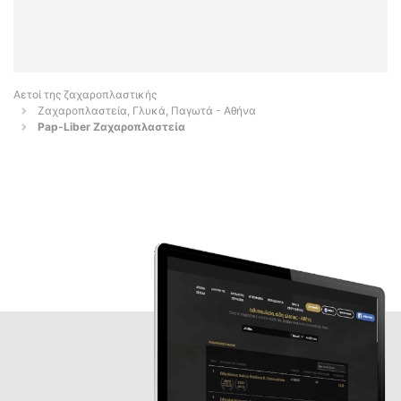
Αετοί της ζαχαροπλαστικής
Ζαχαροπλαστεία, Γλυκά, Παγωτά - Αθήνα
Pap-Liber Ζαχαροπλαστεία