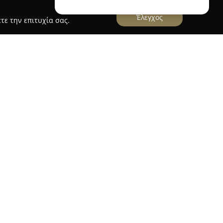
Έλεγχος
τε την επιτυχία σας.
ναι ένα παραδοσιακό εργαστήριο
 ισχυρές ρίζες στην ελληνική γλυκοπαραγωγή. Η
νεχίζει τις αξίες και τις πρακτικές που
υτόχρονα εξελίσσει την διαδικασία παραγωγής,
ειρία των αυθεντικών συνταγών όσο και τη
 εξοπλισμού. Με τον τρόπο αυτό, διατηρεί ένα
κατέχει ξεχωριστή θέση στην αγορά.
ς είναι τα λουκούμια σε πολλές γεύσεις, όπως
ντο, μαστίχα και αμύγδαλο. Παράλληλα, είναι