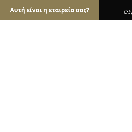
Αυτή είναι η εταιρεία σας?
Ελέ
Αετοί της ζαχαροπλαστικής
Ζαχαροπλαστεία, Γ
Λουκουμοποιία Βομβύλα
9.8
(447)
Αθήνα, Athens
Εμφάνιση αριθμού τηλεφώνου