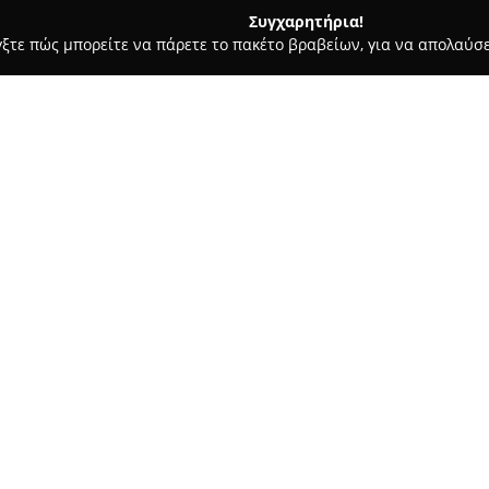
Συγχαρητήρια!
γξτε πώς μπορείτε να πάρετε το πακέτο βραβείων, για να απολαύσε
λυκά, Παγωτά - Αθήνα
Λουκουμοποιία Βομβύλα
Σχετικά με την εταιρεία:
Η
Λουκουμοποιία Βομβύλα
εί
ζαχαροπλαστικής που διατηρεί
τρίτη γενιά του εργαστηρίου συ
ξεκίνησαν οι πρόγονοι, ενώ τα
Δείτε περισσότερα >>
ενσωματώνοντας τόσο την εμπ
χρήση σύγχρονων τεχνικών και
υψηλό επίπεδο ποιότητας και 
Το βασικό προϊόν της εταιρεία
τριαντάφυλλο, λεμόνι, περγαμό