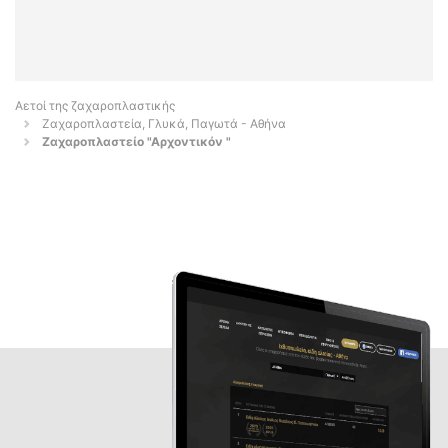
Αετοί της ζαχαροπλαστικής
Ζαχαροπλαστεία, Γλυκά, Παγωτά - Αθήνα
Ζαχαροπλαστείο "Αρχοντικόν "