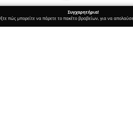
Συγχαρητήρια!
γξτε πώς μπορείτε να πάρετε το πακέτο βραβείων, για να απολαύσε
λυκά, Παγωτά - Αθήνα
Βλάχος Bakery Pastry
Σχετικά με την εταιρεία:
Η επιχείρηση
Βλάχος Bakery P
προσφέροντας εμπειρία στην α
πλούσια συλλογή προϊόντων. Μ
έχει αποκτήσει φήμη για τα φ
Δείτε περισσότερα >>
εκλεκτό καφέ που παρέχει. Η 
παράδοσης, στη δημιουργικότη
απογειώνονται σε πρωτότυπες 
Η ποικιλία περιλαμβάνει ψωμι