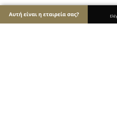
Αυτή είναι η εταιρεία σας?
Ελέ
Αετοί της ζαχαροπλαστικής
Ζαχαροπλαστεία, Γ
Βλάχος Bakery Pastry
9.2
(728)
Αθήνα, Μπακνανά 55
Εμφάνιση αριθμού τηλεφώνου