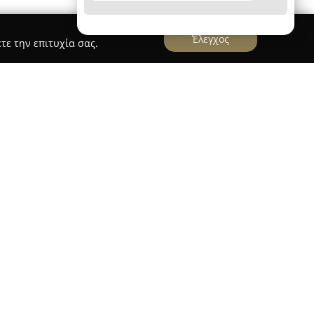
Έλεγχος
τε την επιτυχία σας.
astry
δραστηριοποιείται από το 1998,
ρτοποιία και στη ζαχαροπλαστική μέσα από μια
ε βάση τον Νέο Κόσμο της Αθήνας, η εταιρεία
ρέσκα αρτοσκευάσματα, τα γλυκά, καθώς και τον
φιλοσοφία της επικεντρώνεται στη διατήρηση της
τα και στη χρήση αγνών υλικών, που
συνταγές για το κάθε νοικοκυριό.
ά, σφολιάτες, παραδοσιακά σιροπιαστά, πάστες,