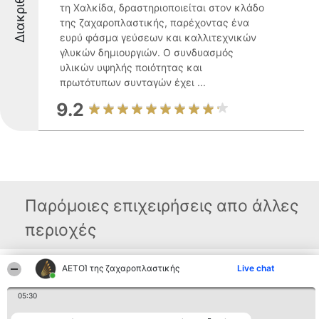
Διακριθέντες
τη Χαλκίδα, δραστηριοποιείται στον κλάδο
της ζαχαροπλαστικής, παρέχοντας ένα
ευρύ φάσμα γεύσεων και καλλιτεχνικών
γλυκών δημιουργιών. Ο συνδυασμός
υλικών υψηλής ποιότητας και
πρωτότυπων συνταγών έχει ...
9.2
Παρόμοιες επιχειρήσεις απο άλλες
περιοχές
ΑΕΤΟΊ της ζαχαροπλαστικής
Live chat
Διοργανωτής της
Κατάταξη
Επικοινωνία
κατάταξης
Διακριθέντες
Επικοινωνία
05:30
BEAUTIFUL COMPANY
Λίστα όλων
Μονοπρόσωπη ΙΚΕ
των