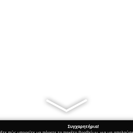
Συγχαρητήρια!
γξτε πώς μπορείτε να πάρετε το πακέτο βραβείων, για να απολαύσε