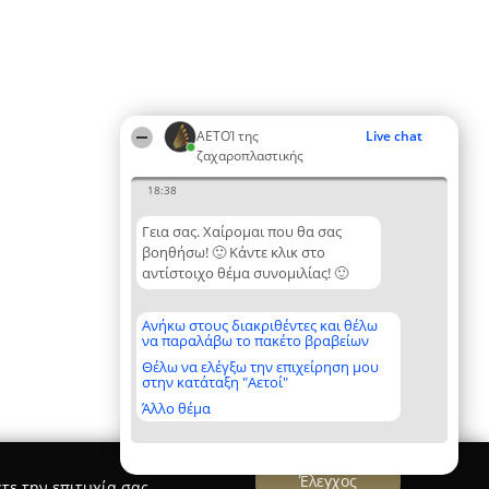
ΑΕΤΟΊ της
Live chat
ζαχαροπλαστικής
18:38
Γεια σας. Χαίρομαι που θα σας
βοηθήσω! 🙂 Κάντε κλικ στο
αντίστοιχο θέμα συνομιλίας! 🙂
Ανήκω στους διακριθέντες και θέλω
να παραλάβω το πακέτο βραβείων
Θέλω να ελέγξω την επιχείρηση μου
στην κατάταξη "Αετοί"
Άλλο θέμα
Έλεγχος
τε την επιτυχία σας.