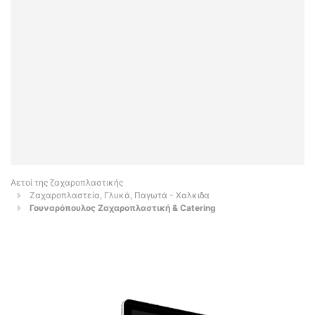
Αετοί της ζαχαροπλαστικής
Ζαχαροπλαστεία, Γλυκά, Παγωτά - Χαλκιδα
Γουναρόπουλος Ζαχαροπλαστική & Catering