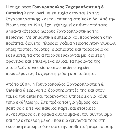
Η επιχείρηση
Γουναρόπουλος Ζαχαροπλαστική &
Catering
λειτουργεί με επιτυχία στον τομέα της
ζαχαροπλαστικής και του catering στη Χαλκίδα. Από την
ίδρυσή της το 1991, έχει εξελιχθεί σε έναν από τους
σημαντικότερους χώρους ζαχαροπλαστικής της
περιοχής. Με σημαντική εμπειρία και προσήλωση στην
ποιότητα, διαθέτει πλούσια γκάμα χειροποίητων γλυκών,
όπως πάστες, τούρτες, σιροπιαστά και παραδοσιακά
εδέσματα, τα οποία παρασκευάζονται με ιδιαίτερη
φροντίδα και επιλεγμένα υλικά. Τα προϊόντα της
αποτελούν συνοδεία εορταστικών στιγμών,
προσφέροντας ξεχωριστή γεύση και ποιότητα.
Από το 2004, η Γουναρόπουλος Ζαχαροπλαστική &
Catering διεύρυνε τις δραστηριότητές της και στον
τομέα του catering, παρέχοντας υπηρεσίες για κάθε
τύπο εκδήλωσης. Είτε πρόκειται για γάμους και
βαπτίσεις είτε για παιδικά πάρτι και εταιρικές
συγκεντρώσεις, η ομάδα αναλαμβάνει τον συντονισμό
και την εκτέλεση μενού που διακρίνονται τόσο στη
γευστική εμπειρία όσο και στην αισθητική παρουσίαση.