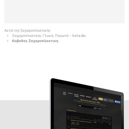
Αετοί της ζαχαροπλαστικής
Ζαχαροπλαστεία, Γλυκά, Παγωτά - Χαλκιδα
Καβαθας Ζαχαροπλαστικη