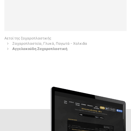
Αετοί της ζαχαροπλαστικής
Ζαχαροπλαστεία, Γλυκά, Παγωτά - Χαλκιδα
Αγγελακούδη Ζαχαροπλαστική