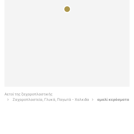
Αετοί της ζαχαροπλαστικής
Ζαχαροπλαστεία, Γλυκά, Παγωτά - Χαλκιδα
αμαλί κεράσματα