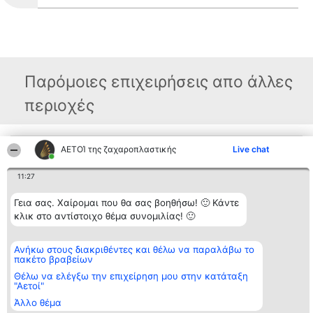
Παρόμοιες επιχειρήσεις απο άλλες
περιοχές
ΑΕΤΟΊ της ζαχαροπλαστικής
Live chat
Διοργανωτής της
Κατάταξη
Επικοινωνία
κατάταξης
Διακριθέντες
Επικοινωνία
BEAUTIFUL COMPANY
Λίστα όλων
11:27
Μονοπρόσωπη ΙΚΕ
των
ΤΗΛ. ΕΠΙΚΟΙΝΩΝΙΑΣ:
διακριθέντων
Γεια σας. Χαίρομαι που θα σας βοηθήσω! 🙂 Κάντε
2104128019
Μεθοδολογία
email:
κλικ στο αντίστοιχο θέμα συνομιλίας! 🙂
Όροι &
aetoi@beautifulcompany.co
προϋποθέσεις
ΠΟΛΙΤΙΚΗ
ΑΠΟΡΡΗΤΟΥ
Ανήκω στους διακριθέντες και θέλω να παραλάβω το
πακέτο βραβείων
Θέλω να ελέγξω την επιχείρηση μου στην κατάταξη
"Αετοί"
Άλλο θέμα