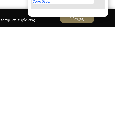
Άλλο θέμα
Έλεγχος
τε την επιτυχία σας.
ύπλιο έχει εδραιωθεί ως ένας διακεκριμένος
χαροπλαστικής, προσφέροντας μια εκτενή γκάμα
τότυπων γεύσεων. Η τοποθεσία της στην οδό
τημα σημαίνουσα επιλογή για όσους εκτιμούν
ρύτερη περιοχή του Ναυπλίου.
για τα γλυκίσματά του, που παρασκευάζονται με
τη χρήση αγνών συστατικών. Ιδιαίτερη μνεία
οίο αποσπά εγκωμιαστικά σχόλια για την πλούσια