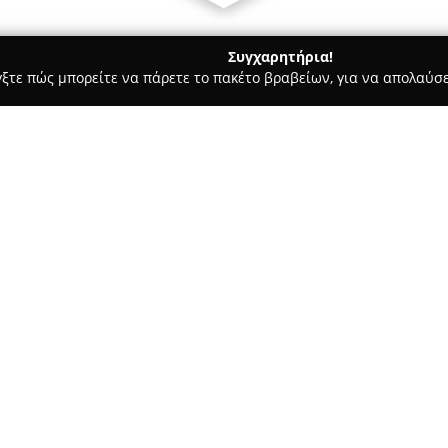
Συγχαρητήρια!
γξτε πώς μπορείτε να πάρετε το πακέτο βραβείων, για να απολαύσε
λυκά, Παγωτά - Ναυπλιο
L'amande
Σχετικά με την εταιρεία:
Η επιχείρηση
L'amande
στο Να
προορισμός στον τομέα της ζα
εκλεκτών γλυκισμάτων και πρω
Πλαπούτα 14 καθιστά το κατάσ
Δείτε περισσότερα >>
τα ποιοτικά εδέσματα στην ευ
Το ζαχαροπλαστείο ξεχωρίζει 
προσοχή στη λεπτομέρεια και 
γίνεται στο παγωτό του, το οπ