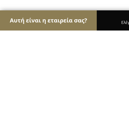
Αυτή είναι η εταιρεία σας?
Ελέ
Αετοί της ζαχαροπλαστικής
Ζαχαροπλαστεία, Γ
L'amande
9.6
(472)
Ναυπλιο, Náfplio