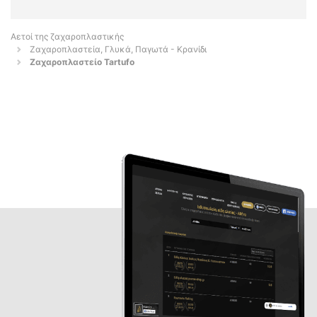
Αετοί της ζαχαροπλαστικής
Ζαχαροπλαστεία, Γλυκά, Παγωτά - Κρανίδι
Ζαχαροπλαστείο Tartufo