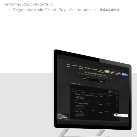
Αετοί της ζαχαροπλαστικής
Ζαχαροπλαστεία, Γλυκά, Παγωτά - Ναυπλιο
Φιλοκαλία