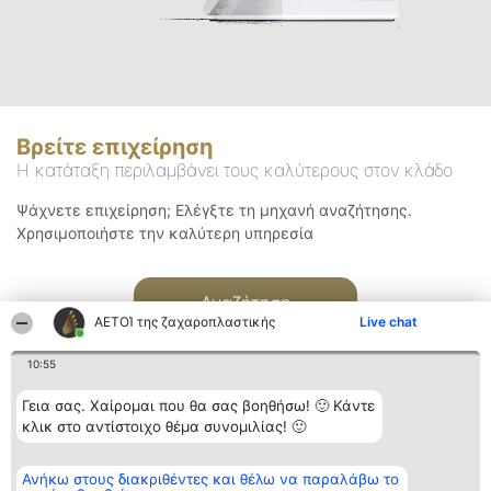
Βρείτε επιχείρηση
Η κατάταξη περιλαμβάνει τους καλύτερους στον κλάδο
Ψάχνετε επιχείρηση; Ελέγξτε τη μηχανή αναζήτησης.
Χρησιμοποιήστε την καλύτερη υπηρεσία
Αναζήτηση
ΑΕΤΟΊ της ζαχαροπλαστικής
Live chat
10:55
Γεια σας. Χαίρομαι που θα σας βοηθήσω! 🙂 Κάντε
κλικ στο αντίστοιχο θέμα συνομιλίας! 🙂
Διοργανωτής της
Κατάταξη
Επικοινωνία
Ανήκω στους διακριθέντες και θέλω να παραλάβω το
κατάταξης
Διακριθέντες
Επικοινωνία