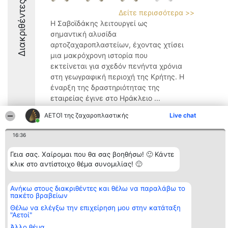
Διακριθέντες
Δείτε περισσότερα >>
Η Σαβοϊδάκης λειτουργεί ως
σημαντική αλυσίδα
αρτοζαχαροπλαστείων, έχοντας χτίσει
μια μακρόχρονη ιστορία που
εκτείνεται για σχεδόν πενήντα χρόνια
στη γεωγραφική περιοχή της Κρήτης. Η
έναρξη της δραστηριότητας της
εταιρείας έγινε στο Ηράκλειο ...
9
ΑΕΤΟΊ της ζαχαροπλαστικής
Live chat
16:36
Διοργανωτής της
Κατάταξη
Επικοινωνία
Γεια σας. Χαίρομαι που θα σας βοηθήσω! 🙂 Κάντε
κατάταξης
Διακριθέντες
Επικοινωνία
κλικ στο αντίστοιχο θέμα συνομιλίας! 🙂
BEAUTIFUL COMPANY
Λίστα όλων
Μονοπρόσωπη ΙΚΕ
των
ΤΗΛ. ΕΠΙΚΟΙΝΩΝΙΑΣ:
διακριθέντων
Ανήκω στους διακριθέντες και θέλω να παραλάβω το
2104128019
Μεθοδολογία
πακέτο βραβείων
email:
Όροι &
aetoi@beautifulcompany.co
προϋποθέσεις
Θέλω να ελέγξω την επιχείρηση μου στην κατάταξη
"Αετοί"
ΠΟΛΙΤΙΚΗ
ΑΠΟΡΡΗΤΟΥ
Άλλο θέμα