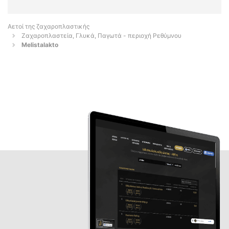
Αετοί της ζαχαροπλαστικής
Ζαχαροπλαστεία, Γλυκά, Παγωτά - περιοχή Ρεθύμνου
Melistalakto