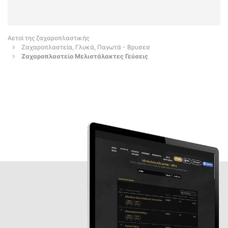
Αετοί της ζαχαροπλαστικής
Ζαχαροπλαστεία, Γλυκά, Παγωτά - Βρυσεσ
Ζαχαροπλαστείο Μελιστάλακτες Γεύσεις