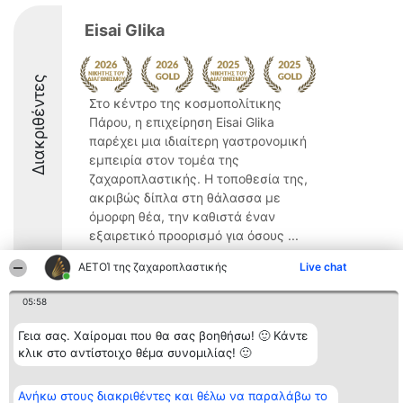
Eisai Glika
Διακριθέντες
Στο κέντρο της κοσμοπολίτικης
Πάρου, η επιχείρηση Eisai Glika
παρέχει μια ιδιαίτερη γαστρονομική
εμπειρία στον τομέα της
ζαχαροπλαστικής. Η τοποθεσία της,
ακριβώς δίπλα στη θάλασσα με
όμορφη θέα, την καθιστά έναν
εξαιρετικό προορισμό για όσους ...
9.8
ΑΕΤΟΊ της ζαχαροπλαστικής
Live chat
05:58
Διοργανωτής της
Κατάταξη
Επικοινωνία
Γεια σας. Χαίρομαι που θα σας βοηθήσω! 🙂 Κάντε
κατάταξης
Διακριθέντες
Επικοινωνία
κλικ στο αντίστοιχο θέμα συνομιλίας! 🙂
BEAUTIFUL COMPANY
Λίστα όλων
Μονοπρόσωπη ΙΚΕ
των
ΤΗΛ. ΕΠΙΚΟΙΝΩΝΙΑΣ:
διακριθέντων
Ανήκω στους διακριθέντες και θέλω να παραλάβω το
2104128019
Μεθοδολογία