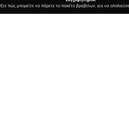
γξτε πώς μπορείτε να πάρετε το πακέτο βραβείων, για να απολαύσε
λυκά, Παγωτά - Αφαντου
ΚΑΡΑΒΟΛΙΑ ΜΟΣΧΟΥΛΑ "ΦΙΛΙΠΠΟΣ" 
 Εργαστήριο
Σχετικά με την εταιρεία:
Το εργαστήριο παραδοσιακών
Ρόδου και διακρίνεται για την
παρασκευάζονται με παραδοσια
πολυετής παρουσία στον χώρο
αναγνώριση της επιχείρησης γι
Δείτε περισσότερα >>
να μετατρέπει την κάθε περίστ
Συνδυάζοντας την παράδοση με
γλυκίσματα που καλύπτουν διά
και στον τομέα του catering, 
κοινωνικές εκδηλώσεις όπως πα