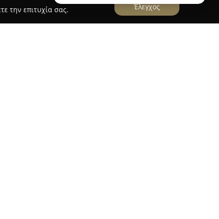
Έλεγχος
τε την επιτυχία σας.
Εργαστήριο παραδοσιακών γλυκών
 γλυκών
ΦΙΛΙΠΠΟΣ
βρίσκεται στα Αφάντου της
 ποικιλία των γλυκισμάτων του, που
κές μεθόδους και επιλεγμένα, αγνά υλικά. Η
 της ζαχαροπλαστικής έχει συμβάλει στην
α τις αυθεντικές γεύσεις και για τη δυνατότητα
αση σε μια αξέχαστη, γλυκιά εμπειρία.
 την ποιότητα, το εργαστήριο δημιουργεί
φορες προτιμήσεις. Επιπλέον, δραστηριοποιείται
προσφέροντας ολοκληρωμένες λύσεις για
ιδικά πάρτι, εγκαίνια ή γάμους, με μεγάλη