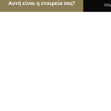
Αυτή είναι η εταιρεία σας?
Ελέ
Αετοί της ζαχαροπλαστικής
Ζαχαροπλαστεία, Γ
ΚΑΡΑΒΟΛΙΑ ΜΟΣΧΟΥΛΑ "ΦΙΛΙΠΠΟΣ"
παραδοσιακών γλυκών
9.3
(32)
Αφάντου, Εθνάρχου Μακαρίου 107
Εμφάνιση αριθμού τηλεφώνου