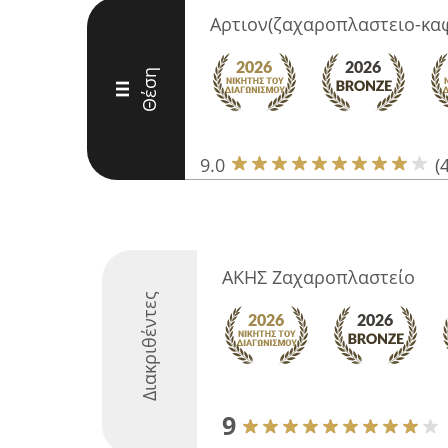
Aρτιον(ζαχαροπλαστειο-κα
Θέση
III
9.0
(
ΑΚΗΣ Ζαχαροπλαστείο
Διακριθέντες
9