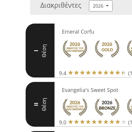
Διακριθέντες
2026
Emeral Corfu
Θέση
I
9.4
(
Evangelia's Sweet Spot
Θέση
II
9.0
(