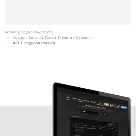
Αετοί της ζαχαροπλαστικής
Ζαχαροπλαστεία, Γλυκά, Παγωτά - Σκριπερο
ΑΚΗΣ Ζαχαροπλαστείο