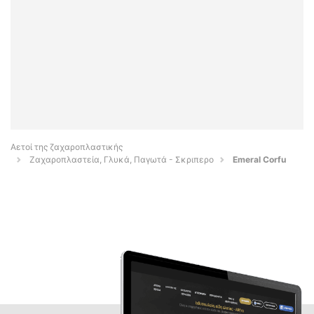
Αετοί της ζαχαροπλαστικής
Ζαχαροπλαστεία, Γλυκά, Παγωτά - Σκριπερο
Emeral Corfu