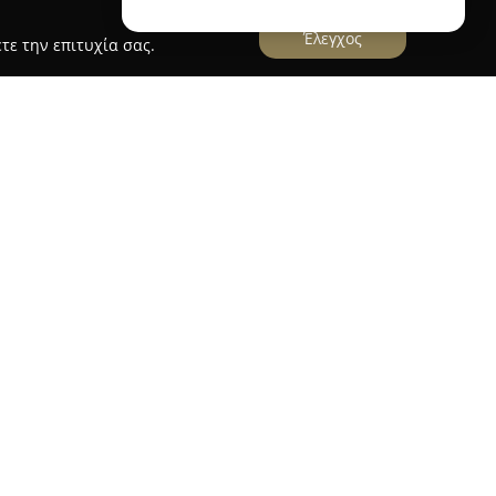
Έλεγχος
τε την επιτυχία σας.
υ λειτουργεί στη Σμίνθη, έχει καθιερωθεί ως
κή ζαχαροπλαστική. Η επιχείρηση ξεχωρίζει λόγω
οσιακές αξίες και στην εξασφάλιση άριστης
της. Εξειδικεύεται αποκλειστικά στα ανατολίτικα
ά μοναδική στο είδος της σε πανελλαδικό
ιατηρούνται αναλλοίωτες μέσα στον χρόνο και
το ζαχαροπλαστείο δημιουργεί ιδιαίτερες
τημά του, το κοινό μπορεί να βρει μία ευρεία