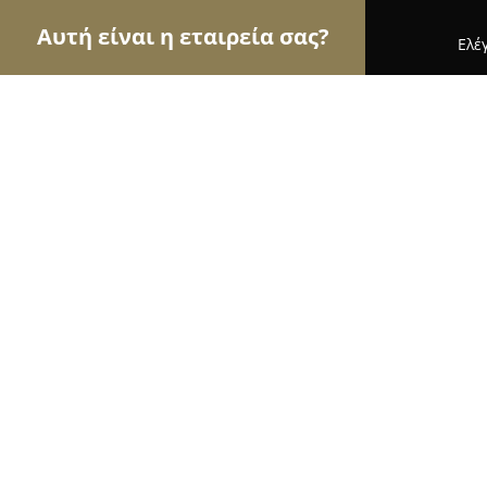
Αυτή είναι η εταιρεία σας?
Ελέ
Αετοί της ζαχαροπλαστικής
Ζαχαροπλαστεία, Γλ
Ζαχαροπλαστειο ΤΣΑΛΑ
9.4
(194)
Ξάνθη, Smínthi
Εμφάνιση αριθμού τηλεφώνου