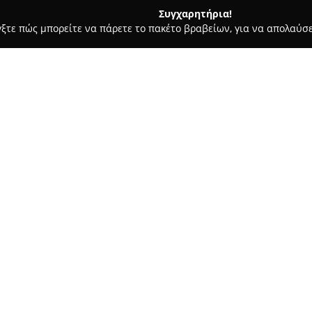
Συγχαρητήρια!
γξτε πώς μπορείτε να πάρετε το πακέτο βραβείων, για να απολαύσε
υκά, Παγωτά - Ξάνθη
Ζαχαροπλαστειο ΤΣΑΛΑ
Σχετικά με την εταιρεία:
Το
ζαχαροπλαστείο ΤΣΑΛΑ
πο
ιδιαίτερος χώρος στην ελληνι
της δέσμευσής της στις παραδ
ποιότητας σε όλα τα προϊόντα 
Δείτε περισσότερα >>
γλυκά, γεγονός που την καθιστ
επίπεδο.
Ακολουθώντας συνταγές που δ
αξιοποιώντας διαλεχτά υλικά, 
γευστικές εμπειρίες. Στο κατάσ