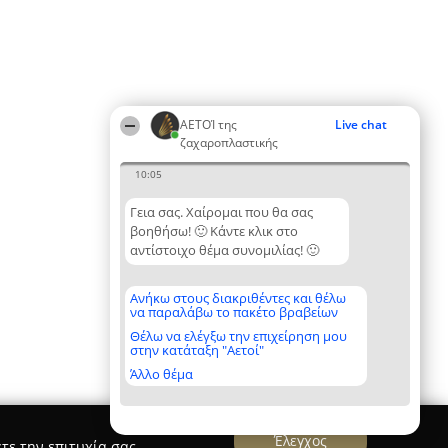
ΑΕΤΟΊ της
Live chat
ζαχαροπλαστικής
10:05
Γεια σας. Χαίρομαι που θα σας
βοηθήσω! 🙂 Κάντε κλικ στο
αντίστοιχο θέμα συνομιλίας! 🙂
Ανήκω στους διακριθέντες και θέλω
να παραλάβω το πακέτο βραβείων
Θέλω να ελέγξω την επιχείρηση μου
στην κατάταξη "Αετοί"
Άλλο θέμα
Έλεγχος
τε την επιτυχία σας.