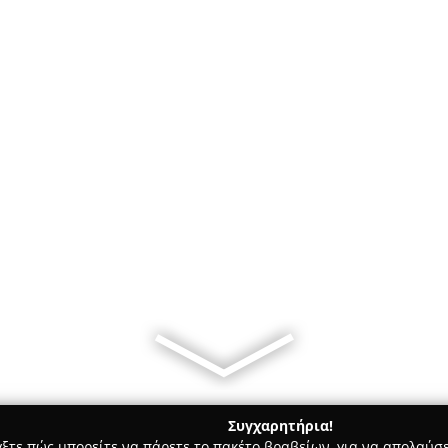
Συγχαρητήρια!
γξτε πώς μπορείτε να πάρετε το πακέτο βραβείων, για να απολαύσε