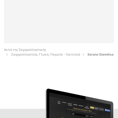
Αετοί της ζαχαροπλαστικής
Ζαχαροπλαστεία, Γλυκά, Παγωτά - Γιαννιτσά
Serano Giannitsa