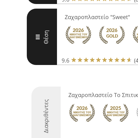
Ζαχαροπλαστείο "Sweet"
Θέση
III
9.6
(
Ζαχαροπλαστείο Το Σπιτι
Διακριθέντες