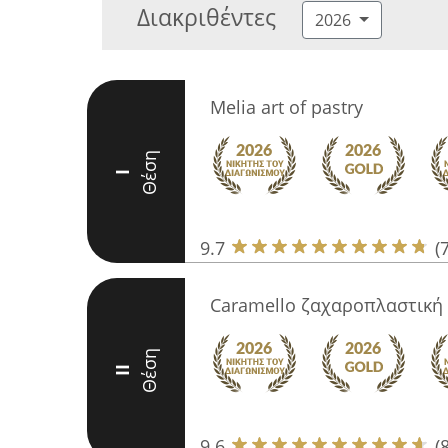
Διακριθέντες
2026
Melia art of pastry
Θέση
I
9.7
(
Caramello ζαχαροπλαστική
Θέση
II
9.6
(