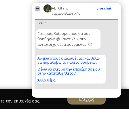
ΑΕΤΟΊ της
Live chat
ζαχαροπλαστικής
06:14
Γεια σας. Χαίρομαι που θα σας
βοηθήσω! 🙂 Κάντε κλικ στο
αντίστοιχο θέμα συνομιλίας! 🙂
Ανήκω στους διακριθέντες και θέλω
να παραλάβω το πακέτο βραβείων
Θέλω να ελέγξω την επιχείρηση μου
στην κατάταξη "Αετοί"
Άλλο θέμα
Έλεγχος
τε την επιτυχία σας.