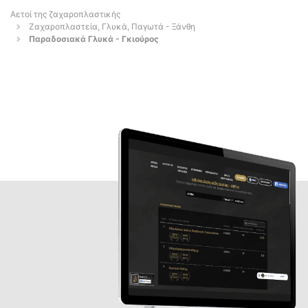
Αετοί της ζαχαροπλαστικής
Ζαχαροπλαστεία, Γλυκά, Παγωτά - Ξάνθη
Παραδοσιακά Γλυκά - Γκιούρος