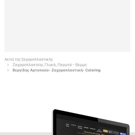
Αετοί της ζαχαροπλαστικής
Ζαχαροπλαστεία, Γλυκά, Παγωτά - Θερμη
Βεργίδης Αρτοποιία- Ζαχαροπλαστική- Catering