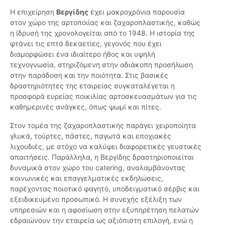
Η επιχείρηση
Βεργίδης
έχει μακροχρόνια παρουσία
στον χώρο της αρτοποιίας και ζαχαροπλαστικής, καθώς
η ίδρυσή της χρονολογείται από το 1948. Η ιστορία της
φτάνει τις επτά δεκαετίες, γεγονός που έχει
διαμορφώσει ένα ιδιαίτερο ήθος και υψηλή
τεχνογνωσία, στηριζόμενη στην αδιάκοπη προσήλωση
στην παράδοση και την ποιότητα. Στις βασικές
δραστηριότητες της εταιρείας συγκαταλέγεται η
προσφορά ευρείας ποικιλίας αρτοσκευασμάτων για τις
καθημερινές ανάγκες, όπως ψωμί και πίτες.
Στον τομέα της ζαχαροπλαστικής παράγει χειροποίητα
γλυκά, τούρτες, πάστες, παγωτά και εποχιακές
λιχουδιές, με στόχο να καλύψει διαφορετικές γευστικές
απαιτήσεις. Παράλληλα, η Βεργίδης δραστηριοποιείται
δυναμικά στον χώρο του catering, αναλαμβάνοντας
κοινωνικές και επαγγελματικές εκδηλώσεις,
παρέχοντας ποιοτικό φαγητό, υποδειγματικό σέρβις και
εξειδικευμένο προσωπικό. Η συνεχής εξέλιξη των
υπηρεσιών και η αφοσίωση στην εξυπηρέτηση πελατών
εδραιώνουν την εταιρεία ως αξιόπιστη επιλογή, ενώ η