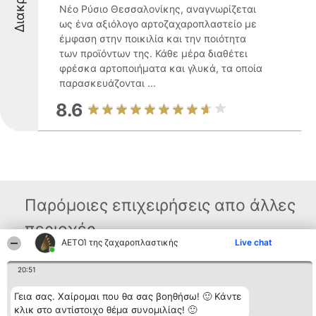
Νέο Ρύσιο Θεσσαλονίκης, αναγνωρίζεται
ως ένα αξιόλογο αρτοζαχαροπλαστείο με
έμφαση στην ποικιλία και την ποιότητα
των προϊόντων της. Κάθε μέρα διαθέτει
φρέσκα αρτοποιήματα και γλυκά, τα οποία
παρασκευάζονται ...
8.6
Παρόμοιες επιχειρήσεις απο άλλες
περιοχές
ΑΕΤΟΊ της ζαχαροπλαστικής
Live chat
20:51
Διοργανωτής της
Κατάταξη
Επικοινωνία
κατάταξης
Διακριθέντες
Επικοινωνία
Γεια σας. Χαίρομαι που θα σας βοηθήσω! 🙂 Κάντε
BEAUTIFUL COMPANY
Λίστα όλων
Μονοπρόσωπη ΙΚΕ
των
κλικ στο αντίστοιχο θέμα συνομιλίας! 🙂