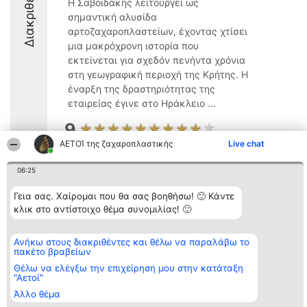
Διακριθέντες
Η Σαβοϊδάκης λειτουργεί ως
σημαντική αλυσίδα
αρτοζαχαροπλαστείων, έχοντας χτίσει
μια μακρόχρονη ιστορία που
εκτείνεται για σχεδόν πενήντα χρόνια
στη γεωγραφική περιοχή της Κρήτης. Η
έναρξη της δραστηριότητας της
εταιρείας έγινε στο Ηράκλειο ...
9
ΑΕΤΟΊ της ζαχαροπλαστικής
Live chat
06:25
Διοργανωτής της
Κατάταξη
Επικοινωνία
κατάταξης
Διακριθέντες
Επικοινωνία
Γεια σας. Χαίρομαι που θα σας βοηθήσω! 🙂 Κάντε
BEAUTIFUL COMPANY
Λίστα όλων
Μονοπρόσωπη ΙΚΕ
κλικ στο αντίστοιχο θέμα συνομιλίας! 🙂
των
ΤΗΛ. ΕΠΙΚΟΙΝΩΝΙΑΣ:
διακριθέντων
2104128019
Μεθοδολογία
email:
Όροι &
Ανήκω στους διακριθέντες και θέλω να παραλάβω το
aetoi@beautifulcompany.co
προϋποθέσεις
πακέτο βραβείων
ΠΟΛΙΤΙΚΗ
Θέλω να ελέγξω την επιχείρηση μου στην κατάταξη
ΑΠΟΡΡΗΤΟΥ
"Αετοί"
Άλλο θέμα