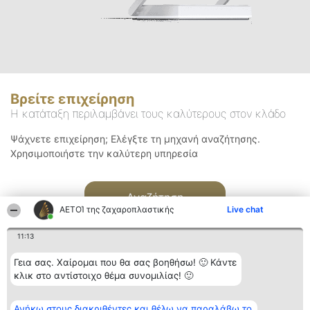
Βρείτε επιχείρηση
Η κατάταξη περιλαμβάνει τους καλύτερους στον κλάδο
Ψάχνετε επιχείρηση; Ελέγξτε τη μηχανή αναζήτησης.
Χρησιμοποιήστε την καλύτερη υπηρεσία
Αναζήτηση
ΑΕΤΟΊ της ζαχαροπλαστικής
Live chat
11:13
Γεια σας. Χαίρομαι που θα σας βοηθήσω! 🙂 Κάντε
κλικ στο αντίστοιχο θέμα συνομιλίας! 🙂
Διοργανωτής της
Κατάταξη
Επικοινωνία
Ανήκω στους διακριθέντες και θέλω να παραλάβω το
κατάταξης
Διακριθέντες
Επικοινωνία