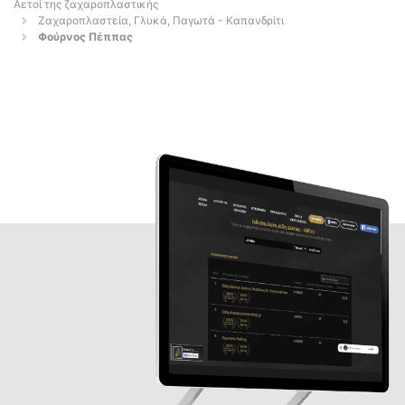
Αετοί της ζαχαροπλαστικής
Ζαχαροπλαστεία, Γλυκά, Παγωτά - Καπανδρίτι
Φούρνος Πέππας