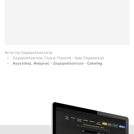
Αετοί της ζαχαροπλαστικής
Ζαχαροπλαστεία, Γλυκά, Παγωτά - Αγία Παρασκευή
Αγγελίδης, Φούρνος - Ζαχαροπλαστείο - Catering