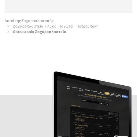
Αετοί της ζαχαροπλαστικής
Ζαχαροπλαστεία, Γλυκά, Παγωτά - Πετρούπολη
Gateau sale Ζαχαροπλαστείο