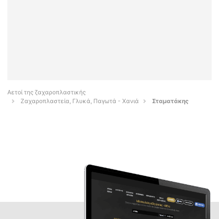
Αετοί της ζαχαροπλαστικής
Ζαχαροπλαστεία, Γλυκά, Παγωτά - Χανιά
Σταματάκης