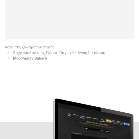
Αετοί της ζαχαροπλαστικής
Ζαχαροπλαστεία, Γλυκά, Παγωτά - Άγιος Νικόλαος
Milo Pastry Bakery