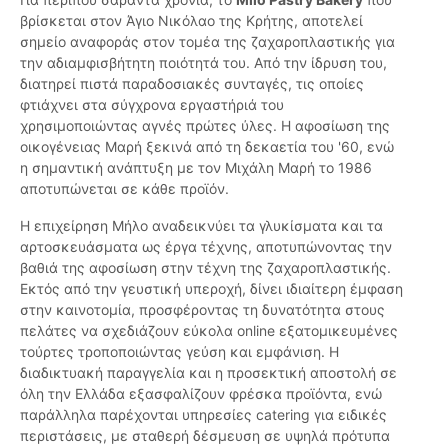
βρίσκεται στον Άγιο Νικόλαο της Κρήτης, αποτελεί
σημείο αναφοράς στον τομέα της ζαχαροπλαστικής για
την αδιαμφισβήτητη ποιότητά του. Από την ίδρυση του,
διατηρεί πιστά παραδοσιακές συνταγές, τις οποίες
φτιάχνει στα σύγχρονα εργαστήριά του
χρησιμοποιώντας αγνές πρώτες ύλες. Η αφοσίωση της
οικογένειας Μαρή ξεκινά από τη δεκαετία του '60, ενώ
η σημαντική ανάπτυξη με τον Μιχάλη Μαρή το 1986
αποτυπώνεται σε κάθε προϊόν.
Η επιχείρηση Μήλο αναδεικνύει τα γλυκίσματα και τα
αρτοσκευάσματα ως έργα τέχνης, αποτυπώνοντας την
βαθιά της αφοσίωση στην τέχνη της ζαχαροπλαστικής.
Εκτός από την γευστική υπεροχή, δίνει ιδιαίτερη έμφαση
στην καινοτομία, προσφέροντας τη δυνατότητα στους
πελάτες να σχεδιάζουν εύκολα online εξατομικευμένες
τούρτες τροποποιώντας γεύση και εμφάνιση. Η
διαδικτυακή παραγγελία και η προσεκτική αποστολή σε
όλη την Ελλάδα εξασφαλίζουν φρέσκα προϊόντα, ενώ
παράλληλα παρέχονται υπηρεσίες catering για ειδικές
περιστάσεις, με σταθερή δέσμευση σε υψηλά πρότυπα