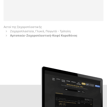
Αετοί της ζαχαροπλαστικής
Ζαχαροπλαστεία, Γλυκά, Παγωτά - Τρίπολη
Αρτοποιία-Ζαχαροπλαστική-Καφέ Καραθάνος