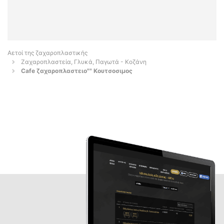
Αετοί της ζαχαροπλαστικής
Ζαχαροπλαστεία, Γλυκά, Παγωτά - Κοζάνη
Cafe ζαχαροπλαστειο"" Κουτσοσιμος