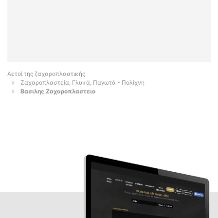
Αετοί της ζαχαροπλαστικής
Ζαχαροπλαστεία, Γλυκά, Παγωτά - Πολίχνη
Βασιλης Ζαχαροπλαστειο