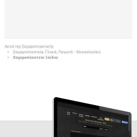
Αετοί της ζαχαροπλαστικής
Ζαχαροπλαστεία, Γλυκά, Παγωτά - Θεσσαλονίκη
Ζαχαροπλαστεία Ξάιδος