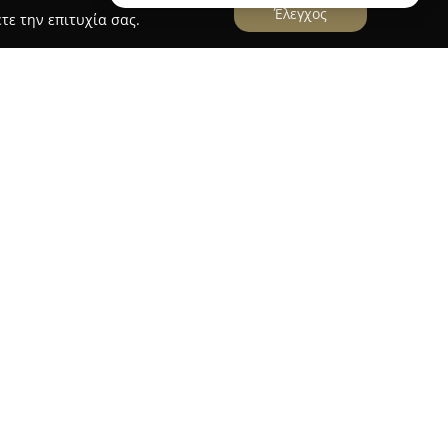
Έλεγχος
τε την επιτυχία σας.
Δ.
ου Γλυκά Μαρκούλας Δ.
που βρίσκεται στην οδό
ίτσια των Ιωαννίνων, αποτελεί αναγνωρισμένο
ι για γλυκά και προϊόντα αρτοποιίας. Η ποικιλία
φρέσκα αρτοσκευάσματα, αρωματικό καφέ, γλυκά
υάζονται με προσεκτική επιλογή υλικών και
επιχείρησης είναι η φροντίδα για εξαιρετικά
ας φιλόξενης ατμόσφαιρας. Το κατάστημα έχει
 λόγω της εμπιστοσύνης που του δείχνουν οι
κτιμούν τη σταθερά υψηλή ποιότητα και την