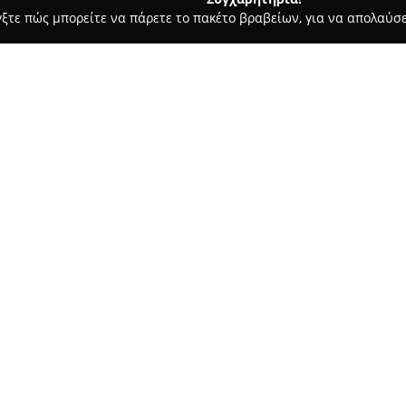
γξτε πώς μπορείτε να πάρετε το πακέτο βραβείων, για να απολαύσε
υκά, Παγωτά - Ιωάννινα
Καφε - Πρ. Αρτου Γλυκα Μαρκούλας 
 Δ.
Σχετικά με την εταιρεία:
Η επιχείρηση
Καφέ - Πρ. Άρτ
Ε. Αντιστάσεως 39 στα Καρδαμ
σημείο για όσους ενδιαφέροντα
των προϊόντων περιλαμβάνει 
Δείτε περισσότερα >>
και παγωτά, τα οποία παρασκε
έμφαση στην ποιότητα.
Τα βασικά χαρακτηριστικά της 
προϊόντα και η δημιουργία μι
καθιερωθεί στην τοπική αγορά
τακτικοί πελάτες, οι οποίοι ε