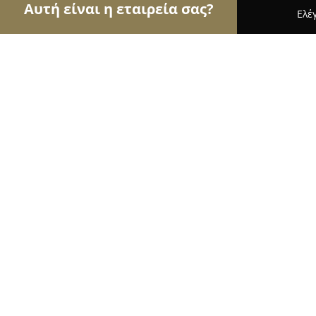
Αυτή είναι η εταιρεία σας?
Ελέ
Αετοί της ζαχαροπλαστικής
Ζαχαροπλαστεία, Γλ
Καφε - Πρ. Αρτου Γλυκα Μαρκούλας
9.3
(28)
Ιωάννινα, Ioánnina
Εμφάνιση αριθμού τηλεφώνου