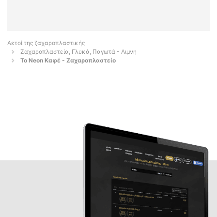
Αετοί της ζαχαροπλαστικής
Ζαχαροπλαστεία, Γλυκά, Παγωτά - Λιμνη
To Neon Καφέ - Ζαχαροπλαστείο