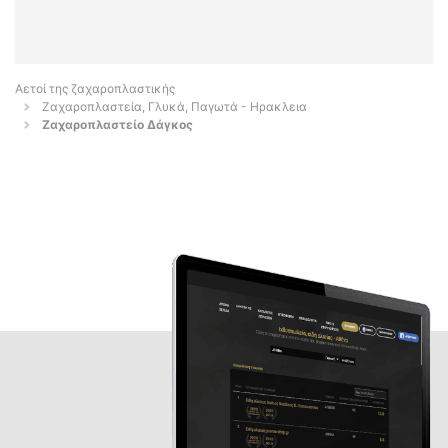
Αετοί της ζαχαροπλαστικής
Ζαχαροπλαστεία, Γλυκά, Παγωτά - Ηρακλεια
Ζαχαροπλαστείο Δάγκος