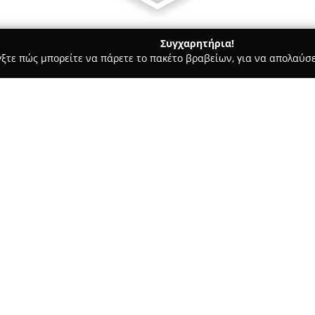
Συγχαρητήρια!
γξτε πώς μπορείτε να πάρετε το πακέτο βραβείων, για να απολαύσε
λυκά, Παγωτά - Θεσσαλονίκη
Ζαχαροπλαστεία Νίκος Κουφός α
 το 1962
Σχετικά με την εταιρεία:
Τα
Ζαχαροπλαστεία Νίκος Κ
καθιερωθεί ως διαχρονικό σημ
περιοχή της Θεσσαλονίκης. Η ε
να διατηρεί τη μακρόχρονη πα
Δείτε περισσότερα >>
ενσωματώνοντας παράλληλα σύ
κατέχει η διασφάλιση της ποιό
εξυπηρέτηση.