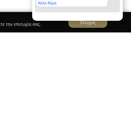
Άλλο θέμα
Έλεγχος
τε την επιτυχία σας.
πο το 1962
ουφός
, με έτος ίδρυσης το 1962, έχουν
είο αναφοράς για γλυκές απολαύσεις στην
πιχείρηση, οικογενειακού χαρακτήρα, συνεχίζει
ράδοση της ζαχαροπλαστικής τέχνης,
γχρονες τάσεις και μεθόδους. Πρωτεύοντα ρόλο
τητας και της σταθερότητας στη γεύση και την