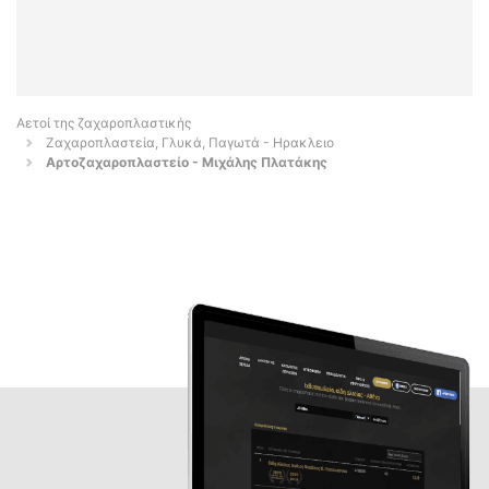
Αετοί της ζαχαροπλαστικής
Ζαχαροπλαστεία, Γλυκά, Παγωτά - Ηρακλειο
Αρτοζαχαροπλαστείο - Μιχάλης Πλατάκης