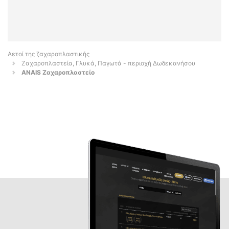
Αετοί της ζαχαροπλαστικής
Ζαχαροπλαστεία, Γλυκά, Παγωτά - περιοχή Δωδεκανήσου
ANAIS Ζαχαροπλαστείο